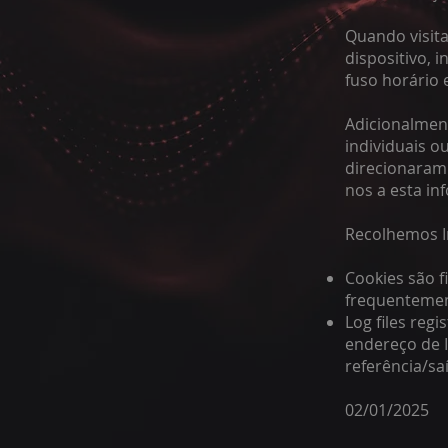
Quando visit
dispositivo, 
fuso horário 
Adicionalmen
individuais o
direcionaram 
nos a esta i
Recolhemos I
Cookies são f
frequentemen
Log files reg
endereço de I
referência/sa
02/01/2025