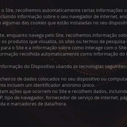
a o Site, recolhemos automaticamente certas informações s
incluindo informação sobre o seu navegador de internet, end
e algumas das cookies que estão instaladas no seu dispositi
te, enquanto navega pelo Site, recolhemos informação sob
u os produtos que visualiza, os sites ou termos de pesquisa
para o Site e a informação sobre como interage com o Site
nformação recolhida automaticamente como Informação do D
nformação do Dispositivo usando as tecnologias seguintes:
icheiros de dados colocados no seu dispositivo ou comput
te incluem um identificador anónimo único.
istam ações que ocorrem no Site e recolhem dados, incluind
P, tipo de navegador, fornecedor de serviço de internet, pá
ída e marcadores de data/hora.