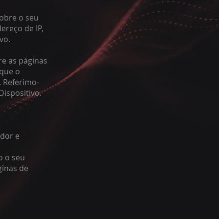
obre o seu
ereço de IP,
vo.
re as páginas
 que o
. Referimo-
ispositivo.
ador e
o o seu
ginas de